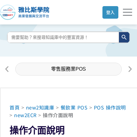
跳
至
登入
主
要
搜尋按鈕
搜
內
尋:
容
零售服務業POS
首頁
>
new2知識庫
>
餐飲業 POS
>
POS 操作說明
>
new2ECR
>
操作介面說明
操作介面說明