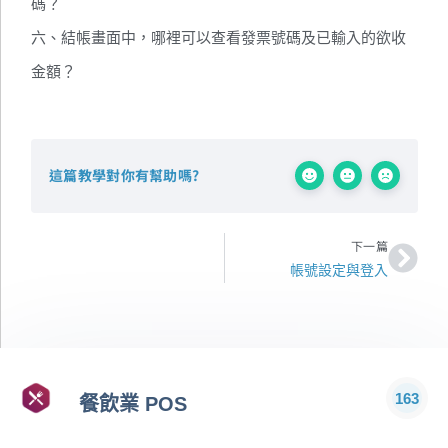
碼？
六、結帳畫面中，哪裡可以查看發票號碼及已輸入的欲收
金額？
這篇教學對你有幫助嗎?
下一
下一篇
帳號設定與登入
163
餐飲業 POS