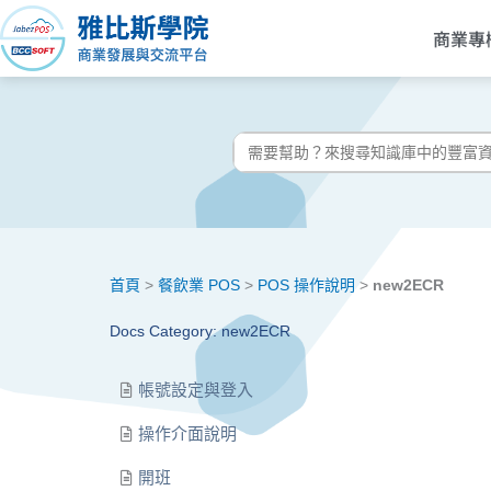
跳
商業專
至
主
要
內
搜
容
尋:
首頁
>
餐飲業 POS
>
POS 操作說明
>
new2ECR
Docs Category: new2ECR
帳號設定與登入
操作介面說明
開班