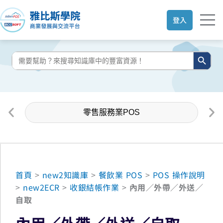
跳
至
登入
主
要
搜尋按鈕
搜
內
尋:
容
零售服務業POS
首頁
>
new2知識庫
>
餐飲業 POS
>
POS 操作說明
>
new2ECR
>
收銀結帳作業
>
內用／外帶／外送／
自取