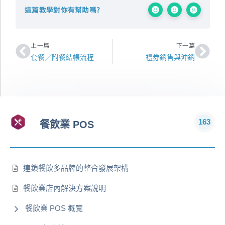
這篇教學對你有幫助嗎?
上一頁
下一
上一篇
下一篇
套餐／附餐結帳流程
禮券銷售與沖銷
163
餐飲業 POS
連鎖餐飲多品牌的整合發展架構
餐飲業店內解決方案說明
餐飲業 POS 概覽