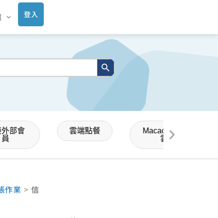
登入
庫
搜尋按鈕
接外部會
雲端點餐
Macaca會員
員
雲
帳作業
>
信