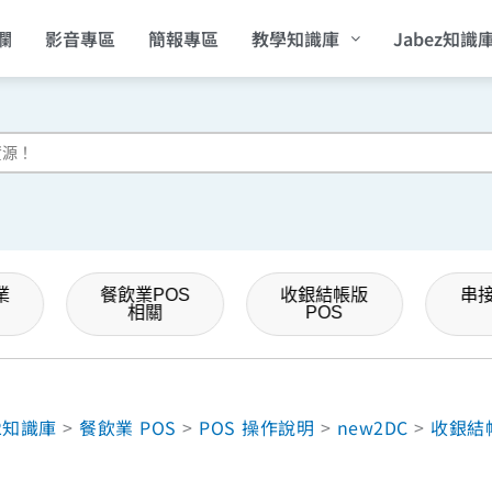
欄
影音專區
簡報專區
教學知識庫
Jabez知識
業
餐飲業POS
收銀結帳版
串
相關
POS
2知識庫
>
餐飲業 POS
>
POS 操作說明
>
new2DC
>
收銀結