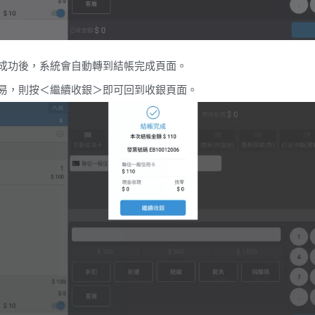
成功後，系統會自動轉到結帳完成頁面。
易，則按＜繼續收銀＞即可回到收銀頁面。