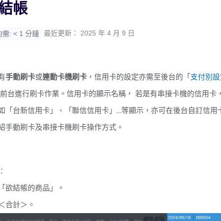
結帳
最近更新： 2025 年 4 月 9 日
: < 1 分鐘
有
手動刷卡
或
連動卡機刷卡
，信用卡的設定亦需至後台的「
支付別設
至前台進行刷卡作業。信用卡的顯示名稱， 若是有串接卡機的信用卡
如「台新信用卡」、「聯信信用卡」…等顯示，亦可在後台自訂信用
紹手動刷卡及串接卡機刷卡操作方式。
：
「欲結帳的商品」。
＜合計＞。