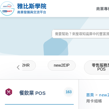
跳
商業專
至
主
要
內
搜
容
尋:
new2HR
new2EIP
零售服務
POS
163
餐飲業 POS
首頁
>
new
用卡結帳