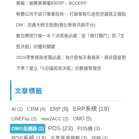
簡報｜服務業專屬的ERP – BCCERP
軟體公司不該只著重技術， 打破客製化迷思挖藏真正痛點
DM｜流通大師生態圈(雅比斯新共創平台)
數位轉型只做一半？決策者必讀：從「單打獨鬥」到「生
態共創」的獲利關鍵
2026零售餐飲老闆必讀：為什麼每天看報表，庫存還是對
不準？建立「5分鐘高效決策」的數據管理流
文章標籤
ERP系統
(19)
ERP
(8)
AI
(2)
CRM
(4)
OMO
(5)
LINEPay
(2)
new2ACC
(2)
POS
(23)
OMO全通路
(2)
POS機
(3)
POS系統
(13)
企業資源規劃
(3)
促銷
(2)