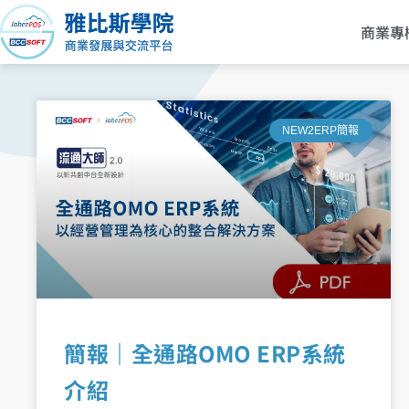
跳
商業專
至
主
要
內
容
NEW2ERP簡報
簡報｜全通路OMO ERP系統
介紹