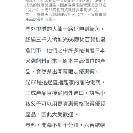
模放大，能否建立一套穩定運作的系統，決定了
成長的速度與風險。圖為宣揚電腦營運長劉冠宏
（右一）、光66寵物百貨執行長李明學（右
二）、麻辣天后總經理袁新民（中）、宣揚電腦
產品處長郭欣靈。
門外排隊的人龍一路延伸到街角，
超過三千人擠進光66寵物百貨批發
倉門市，他們之中許多是衝著日本
犬貓飼料而來，原本中高價位的產
品，竟然祭出開幕限定優惠價。
光66是透過直播起家的寵物電商，
三成產品直接從國外進口，讓毛小
孩父母可以用更實惠價格取得優質
產品，因此大受歡迎 。
豈料，開幕不到十分鐘，六台結帳