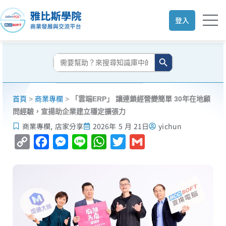
跳
至
登入
主
要
搜尋按鈕
內
搜
尋:
容
首頁
>
商業專欄
>
「雲端ERP」 讓連鎖經營變簡單 30年在地顧
問經驗，宣揚助企業建立穩定擴張力
商業專欄
,
店家分享
2026年 5 月 21日
yichun
Copy
Facebook
Messenger
Line
WhatsApp
Twitter
Gmail
Link