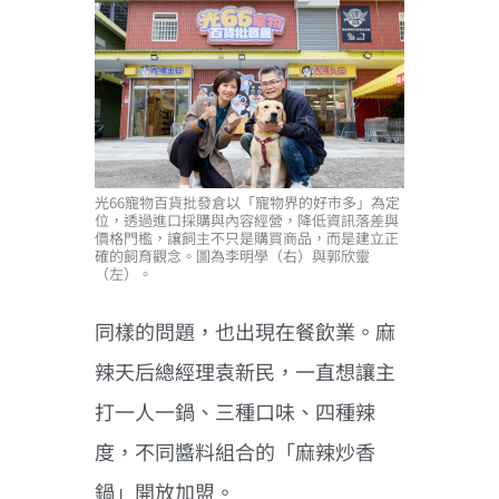
光66寵物百貨批發倉以「寵物界的好市多」為定
位，透過進口採購與內容經營，降低資訊落差與
價格門檻，讓飼主不只是購買商品，而是建立正
確的飼育觀念。圖為李明學（右）與郭欣靈
（左）。
同樣的問題，也出現在餐飲業。麻
辣天后總經理袁新民，一直想讓主
打一人一鍋、三種口味、四種辣
度，不同醬料組合的「麻辣炒香
鍋」開放加盟。