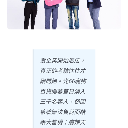
當企業開始展店，
真正的考驗往往才
剛開始。光66寵物
百貨開幕首日湧入
三千名客人，卻因
系統無法負荷而結
帳大當機；麻辣天