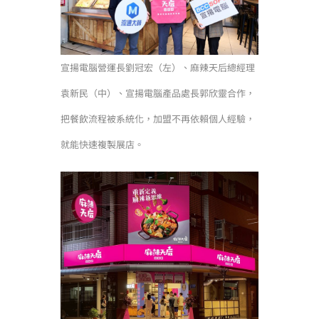
宣揚電腦營運長劉冠宏（左）、麻辣天后總經理
袁新民（中）、宣揚電腦產品處長郭欣靈合作，
把餐飲流程被系統化，加盟不再依賴個人經驗，
就能快速複製展店。