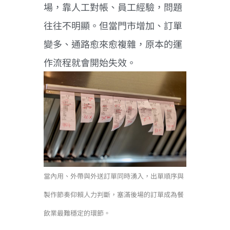
場，靠人工對帳、員工經驗，問題
往往不明顯。但當門市增加、訂單
變多、通路愈來愈複雜，原本的運
作流程就會開始失效。
當內用、外帶與外送訂單同時湧入，出單順序與
製作節奏仰賴人力判斷，塞滿後場的訂單成為餐
飲業最難穩定的環節。