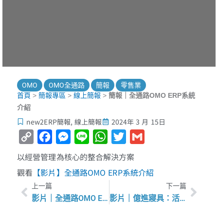
OMO
OMO全通路
簡報
零售業
首頁
>
簡報專區
>
線上簡報
>
簡報｜全通路OMO ERP系統
介紹
new2ERP簡報
,
線上簡報
2024年 3 月 15日
Copy
Facebook
Messenger
Line
WhatsApp
Twitter
Gmail
Link
以經營管理為核心的整合解決方案
觀看
【影片】全通路OMO ERP系統介紹
上一頁
下一
上一篇
下一篇
影片｜全通路OMO ERP系統介紹
影片｜億進寢具：活用會員管理提高回購率