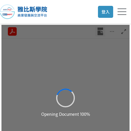
跳
至
登入
主
要
內
容