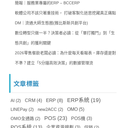
簡報｜服務業專屬的ERP – BCCERP
軟體公司不該只著重技術， 打破客製化迷思挖藏真正痛點
DM｜流通大師生態圈(雅比斯新共創平台)
數位轉型只做一半？決策者必讀：從「單打獨鬥」到「生
態共創」的獲利關鍵
2026零售餐飲老闆必讀：為什麼每天看報表，庫存還是對
不準？建立「5分鐘高效決策」的數據管理流
文章標籤
ERP系統
(19)
ERP
(8)
AI
(2)
CRM
(4)
OMO
(5)
LINEPay
(2)
new2ACC
(2)
POS
(23)
OMO全通路
(2)
POS機
(3)
POS系統
(13)
企業資源規劃
(3)
促銷
(2)