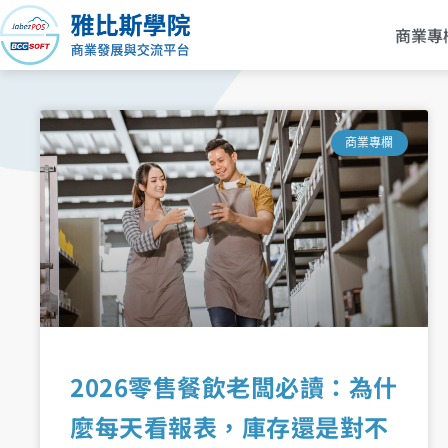
跳
商業專
至
主
要
內
頁
容
商業專欄
面
2026零售餐飲老闆必讀：為什
麼每天看報表，庫存還是對不