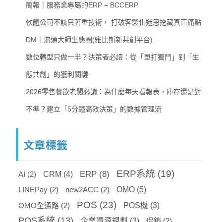
簡報｜服務業專屬的ERP – BCCERP
軟體公司不該只著重技術， 打破客製化迷思挖藏真正痛點
DM｜流通大師生態圈(雅比斯新共創平台)
數位轉型只做一半？決策者必讀：從「單打獨鬥」到「生
態共創」的獲利關鍵
2026零售餐飲老闆必讀：為什麼每天看報表，庫存還是對
不準？建立「5分鐘高效決策」的數據管理流
文章標籤
ERP系統
(19)
ERP
(8)
AI
(2)
CRM
(4)
OMO
(5)
LINEPay
(2)
new2ACC
(2)
POS
(23)
OMO全通路
(2)
POS機
(3)
POS系統
(13)
企業資源規劃
(3)
促銷
(2)