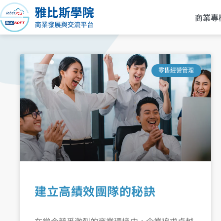
跳
商業專
至
主
要
內
容
零售經營管理
建立高績效團隊的秘訣
在當今競爭激烈的商業環境中，企業追求卓越