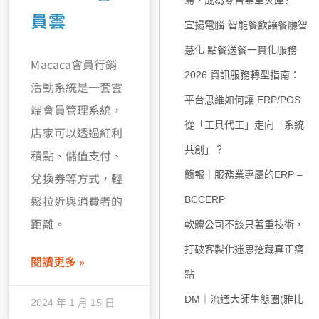
島，成為零售業軍火庫?
員雲
宣揚電腦-智能餐飲讓餐廳智
慧化 點餐送餐一貫化服務
Macaca會員行銷
2026 資訊服務轉型指南：
活動系統是一套雲
平台思維如何讓 ERP/POS
端會員管理系統，
從「工具代工」走向「系統
店家可以透過紅利
共創」？
積點、儲值支付、
簡報｜服務業專屬的ERP –
兌換券等方式，輕
鬆拉近與消費者的
BCCERP
距離。
軟體公司不該只著重技術，
打破客製化迷思挖藏真正痛
閱讀更多 »
點
DM｜流通大師生態圈(雅比
2024 年 1 月 15 日