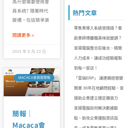
為什麼需要使用會
員系統? 隨著時代
熱門文章
變遷，在這競爭激
零售業導入系統很燒錢？餐
閱讀更多 »
飲業師傅離職美味就變調？
宣揚電腦整合前後台、精簡
2024 年 8 月 23 日
人力成本，讓成功經驗複製
到每一家店！
MACACA會員雲簡報
「雲端ERP」 讓連鎖經營變
簡單 30年在地顧問經驗，宣
揚助企業建立穩定擴張力
宣揚電腦如何解決數據斷
簡報｜
點、助攻企業擺脫資訊孤
Macaca會