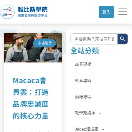
跳
至
登入
主
要
內
搜尋按鈕
搜
尋:
容
市場趨勢
全站分類
商業專欄
Macaca會
影音專區
員雲：打造
簡報專區
品牌忠誠度
的核心力量
教學知識庫
Jabez知識庫