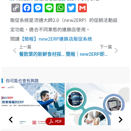
Copy
Facebook
Messenger
Line
WhatsApp
Twitter
Gmail
Link
販促系統是流通大師2.0（new2ERP）的促銷活動設
定功能，適合不同業態的連鎖店使用。
閱讀
【簡報】new2ERP連鎖店販促系統
上一頁
下一
上一篇
下一篇
餐飲業的新鮮食材採購：農場到餐桌的模式
簡報｜new2ERP即時庫存與成本管理系統
你可能也會有興趣