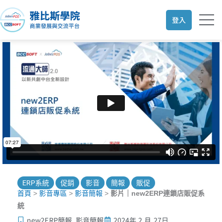
跳
至
登入
主
要
內
容
ERP系統
促銷
影音
簡報
販促
首頁
>
影音專區
>
影音簡報
>
影片｜new2ERP連鎖店販促系
統
new2ERP簡報
,
影音簡報
2024年 2 月 27日