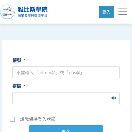
跳
至
登入
主
要
內
容
帳號
*
密碼
*
讓我保持登入狀態