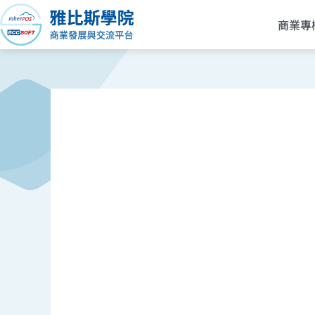
跳
商業專
至
主
要
內
容