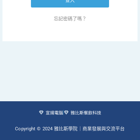
忘記密碼了嗎？
宣揚電腦
雅比斯餐飲科技
Copyright © 2024 雅比斯學院｜商業發展與交流平台