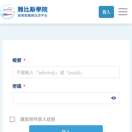
跳
至
登入
主
要
內
容
帳號
*
密碼
*
讓我保持登入狀態