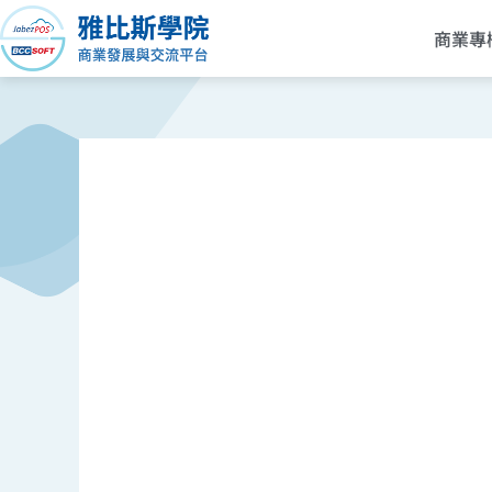
跳
商業專
至
主
要
內
容