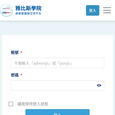
跳
至
登入
主
要
內
容
帳號
*
密碼
*
讓我保持登入狀態