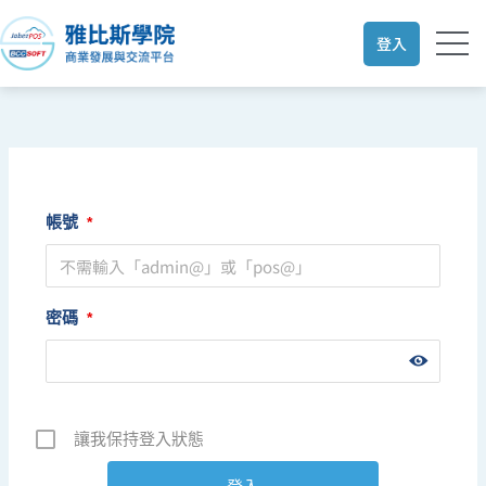
跳
至
登入
主
要
內
容
帳號
*
密碼
*
讓我保持登入狀態