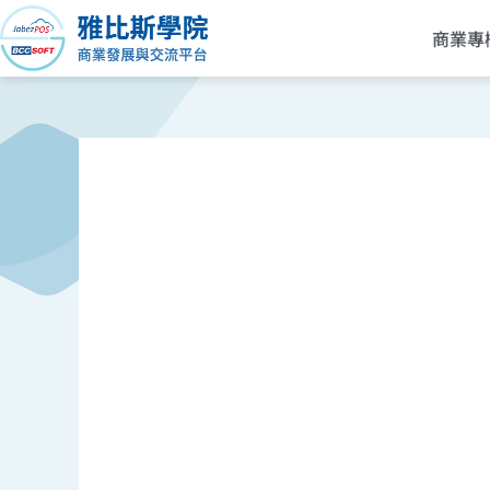
跳
商業專
至
主
要
內
容