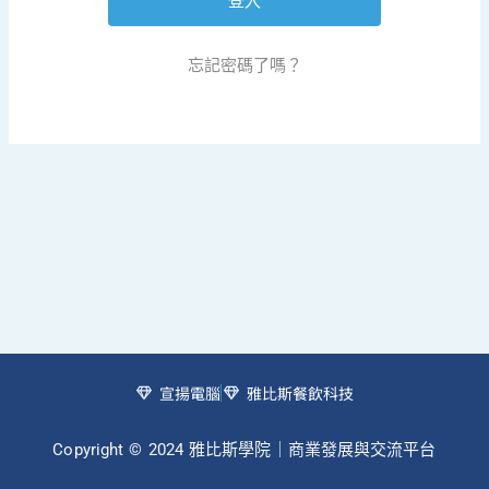
忘記密碼了嗎？
宣揚電腦
雅比斯餐飲科技
Copyright © 2024 雅比斯學院｜商業發展與交流平台