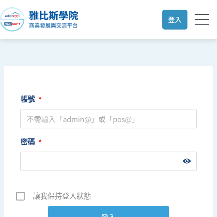
跳
至
登入
主
要
內
容
帳號
*
密碼
*
讓我保持登入狀態