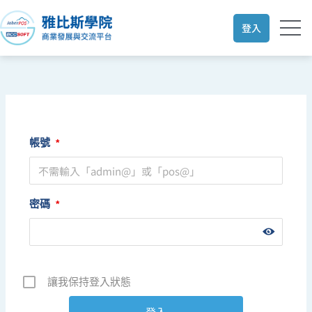
跳
至
登入
主
要
內
容
帳號
*
密碼
*
讓我保持登入狀態