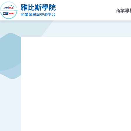
跳
商業專
至
主
要
內
容