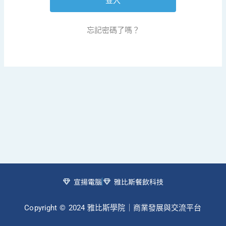
忘記密碼了嗎？
宣揚電腦
雅比斯餐飲科技
Copyright © 2024 雅比斯學院｜商業發展與交流平台