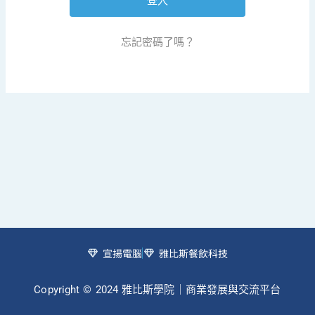
忘記密碼了嗎？
宣揚電腦
雅比斯餐飲科技
Copyright © 2024 雅比斯學院｜商業發展與交流平台