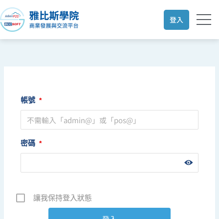
跳
至
登入
主
要
內
容
帳號
*
密碼
*
讓我保持登入狀態