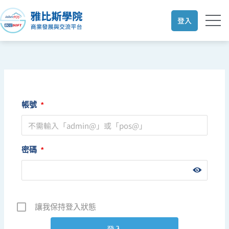
跳
至
登入
主
要
內
容
帳號
*
密碼
*
讓我保持登入狀態