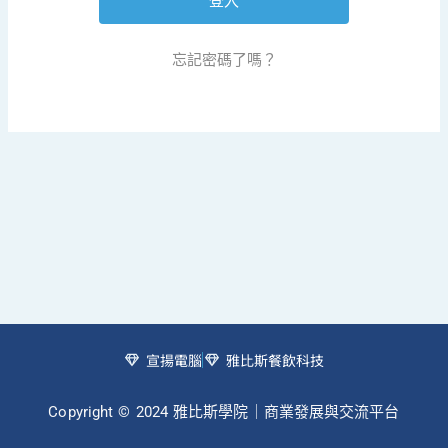
忘記密碼了嗎？
宣揚電腦
雅比斯餐飲科技
Copyright © 2024 雅比斯學院｜商業發展與交流平台