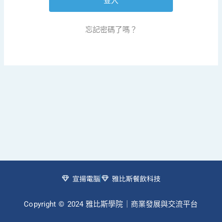
忘記密碼了嗎？
宣揚電腦
雅比斯餐飲科技
Copyright © 2024 雅比斯學院｜商業發展與交流平台