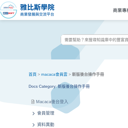
跳
商業專
至
主
要
內
搜
容
尋:
首頁
>
macaca會員雲
>
新版後台操作手冊
Docs Category: 新版後台操作手冊
Macaca後台登入
會員管理
資料異動