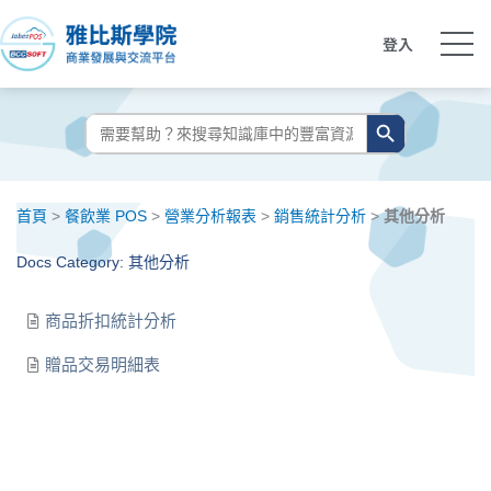
跳
至
登入
主
要
搜尋按鈕
搜
內
尋:
容
首頁
>
餐飲業 POS
>
營業分析報表
>
銷售統計分析
>
其他分析
Docs Category: 其他分析
商品折扣統計分析
贈品交易明細表