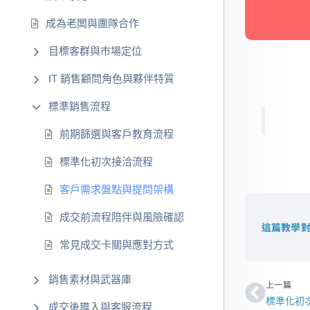
成為老闆與團隊合作
目標客群與市場定位
IT 銷售顧問角色與夥伴特質
標準銷售流程
前期篩選與客戶教育流程
標準化初次接洽流程
客戶需求盤點與提問架構
成交前流程陪伴與風險確認
這篇教學對
常見成交卡關與應對方式
上一頁
銷售素材與武器庫
上一篇
標準化初
成交後導入與客服流程