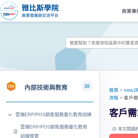
跳
商業專
至
主
要
內
搜
容
尋:
28
內部技術與教育
首頁
>
new
流程
>
客戶
客戶需
雲端ERP/POS銷售服務量化教育訓練
雲端ERP/POS銷售服務量化教育
本文閱讀約需
訓練導覽