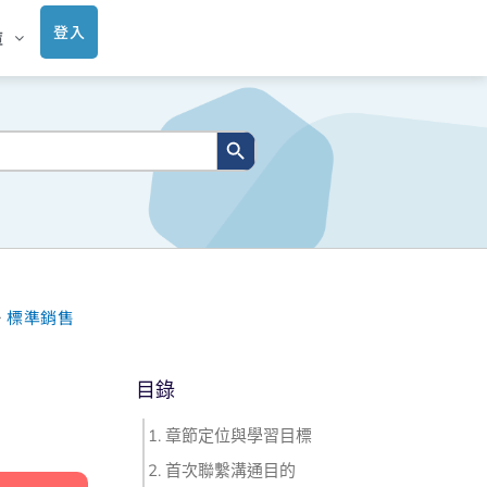
登入
庫
搜尋按鈕
>
標準銷售
目錄
章節定位與學習目標
首次聯繫溝通目的