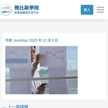
跳
至
登入
主
要
內
容
作者:
tzuching
/
2025 年 12 月 9 日
←
上一篇媒體