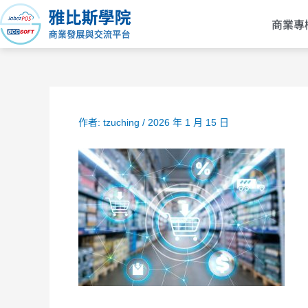
跳
商業專
至
主
要
內
容
作者:
tzuching
/
2026 年 1 月 15 日